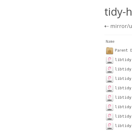
tidy-
⇠
mirror/u
Name       
Parent 
libtidy
libtidy
libtidy
libtidy
libtidy
libtidy
libtidy
libtidy